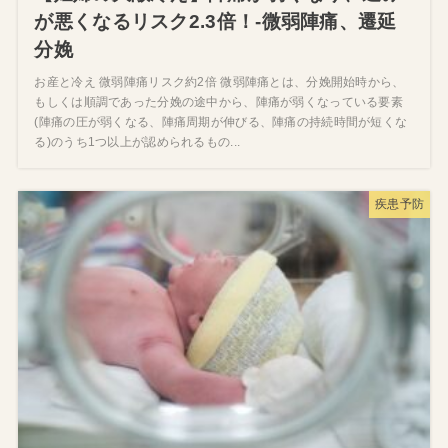
が悪くなるリスク2.3倍！‐微弱陣痛、遷延
分娩
お産と冷え 微弱陣痛リスク約2倍 微弱陣痛とは、分娩開始時から、
もしくは順調であった分娩の途中から、陣痛が弱くなっている要素
(陣痛の圧が弱くなる、陣痛周期が伸びる、陣痛の持続時間が短くな
る)のうち1つ以上が認められるもの...
疾患予防