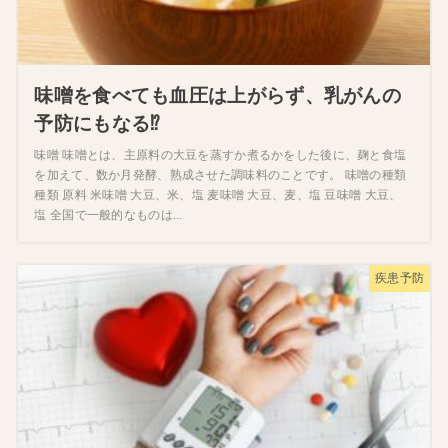
味噌を食べても血圧は上がらず、乳がんの
予防にもなる⁉
味噌 味噌とは、主原料の大豆を蒸すか煮るかをした後に、麹と食塩
を加えて、数か月発酵、熟成させた調味料のことです。 味噌の種類
種類 原料 米味噌 大豆、米、塩 麦味噌 大豆、麦、塩 豆味噌 大豆、
塩 全国で一般的なものは...
疾患予防