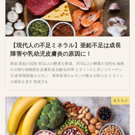
【現代人の不足ミネラル】亜鉛不足は成長
障害や乳幼児皮膚炎の原因に！
亜鉛 亜鉛の役割 80以上の酵素を構成、300以上の酵素の活性化 細胞
の分裂や細胞新生皮膚形成 抗酸化作用 ビタミンCと共にコラーゲン
生成 卵胞刺激ホルモン、黄体形成ホルモンの働きを助ける ビタミン
の吸収を促す 免疫力を...
オススメ