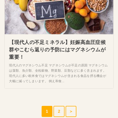
【現代人の不足ミネラル】妊娠高血圧症候
群やこむら返りの予防にはマグネシウムが
重要！
現代人のマグネシウム不足 マグネシウムが不足の原因 マグネシウム
は藻類、魚介類、全粒穀物、野菜類、豆類などに多く含まれます。
現代人に多い欧米食ではマグネシウムが含まれる食品を摂る機会が
大幅に減ってしまいます。 例え和食...
1
2
＞