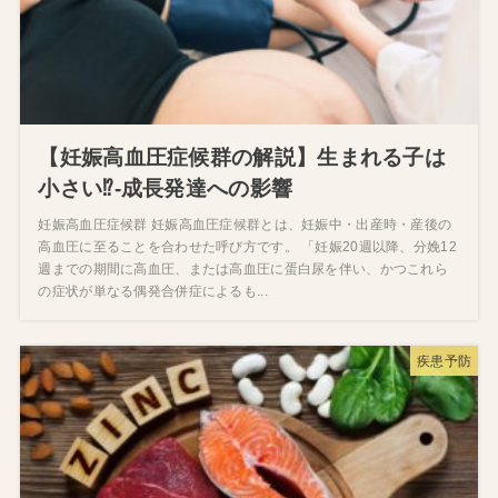
【妊娠高血圧症候群の解説】生まれる子は
小さい⁉‐成長発達への影響
妊娠高血圧症候群 妊娠高血圧症候群とは、妊娠中・出産時・産後の
高血圧に至ることを合わせた呼び方です。 「妊娠20週以降、分娩12
週までの期間に高血圧、または高血圧に蛋白尿を伴い、かつこれら
の症状が単なる偶発合併症によるも...
疾患予防