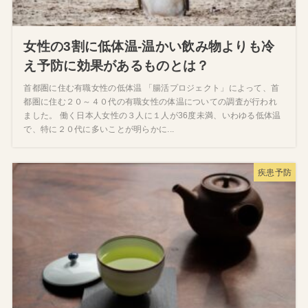
女性の3割に低体温‐温かい飲み物よりも冷
え予防に効果があるものとは？
首都圏に住む有職女性の低体温 「腸活プロジェクト」によって、首
都圏に住む２０～４０代の有職女性の体温についての調査が行われ
ました。 働く日本人女性の３人に１人が36度未満、いわゆる低体温
で、特に２０代に多いことが明らかに...
疾患予防