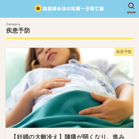
SEARCH
疾患予防
疾患予防
【妊婦の大敵冷え】陣痛が弱くなり、進み