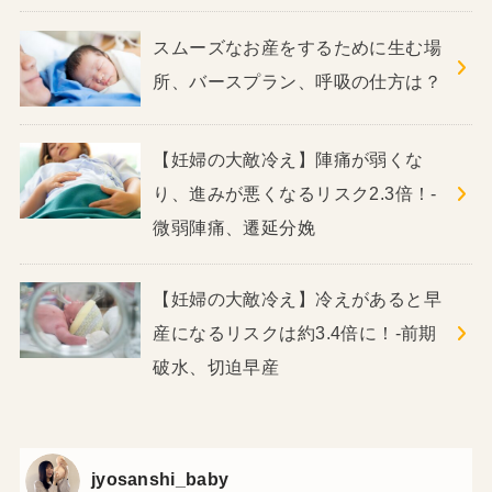
スムーズなお産をするために生む場
所、バースプラン、呼吸の仕方は？
【妊婦の大敵冷え】陣痛が弱くな
り、進みが悪くなるリスク2.3倍！‐
微弱陣痛、遷延分娩
【妊婦の大敵冷え】冷えがあると早
産になるリスクは約3.4倍に！‐前期
破水、切迫早産
jyosanshi_baby