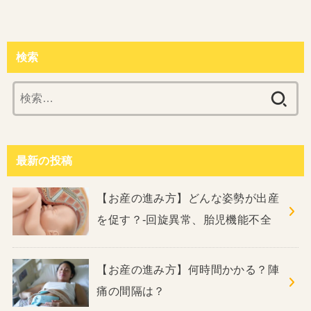
検索
検
索:
最新の投稿
【お産の進み方】どんな姿勢が出産
を促す？‐回旋異常、胎児機能不全
【お産の進み方】何時間かかる？陣
痛の間隔は？